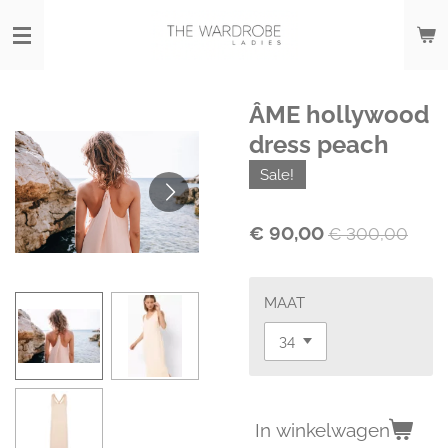
Ga
direct
naar
de
hoofdinhoud
ÂME hollywood
dress peach
Sale!
€ 90,00
€ 300,00
MAAT
In winkelwagen