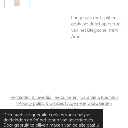
Lange jurk met split en
gedraaid detail op de rug
van het Blegische merk
Âme.
Verzenden & Levertijd |
Retourneren |
Garantie & Klachten
|
Privacy policy & Cookies |
Algemene voorwaarden
|
Betaalmethoden
Deze website gebruikt cookies voor analyse-
doeleinden en/of het tonen van advertenties.
Door gebruik te blijven maken van de site gaat u