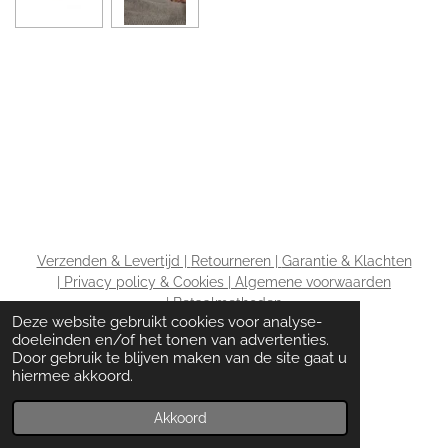
Verzenden & Levertijd |
Retourneren |
Garantie & Klachten
|
Privacy policy & Cookies |
Algemene voorwaarden
|
Betaalmethoden
Deze website gebruikt cookies voor analyse-
doeleinden en/of het tonen van advertenties.
Door gebruik te blijven maken van de site gaat u
hiermee akkoord.
© 2020 - 2026 The Wardrobe ladies
Powered by
JouwWeb
Akkoord