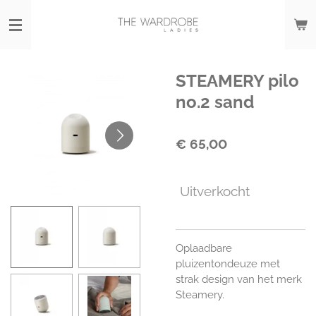
Ga
direct
naar
de
hoofdinhoud
STEAMERY pilo
no.2 sand
€ 65,00
Uitverkocht
Oplaadbare
pluizentondeuze met
strak design van het merk
Steamery.