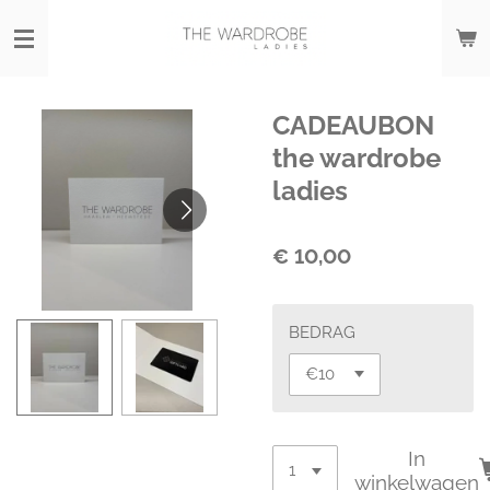
Ga
direct
naar
de
hoofdinhoud
CADEAUBON
the wardrobe
ladies
€ 10,00
BEDRAG
In
winkelwagen