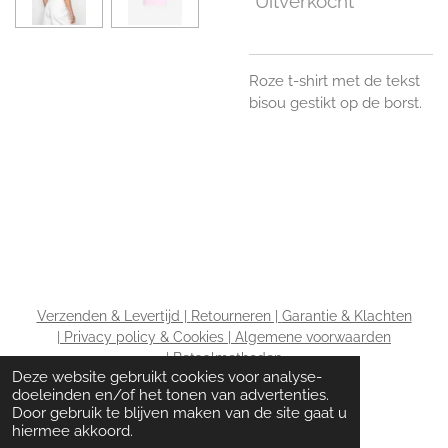
Uitverkocht
Roze t-shirt met de tekst
bisou gestikt op de borst.
Verzenden & Levertijd |
Retourneren |
Garantie & Klachten
|
Privacy policy & Cookies |
Algemene voorwaarden
|
Betaalmethoden
Deze website gebruikt cookies voor analyse-
doeleinden en/of het tonen van advertenties.
Door gebruik te blijven maken van de site gaat u
hiermee akkoord.
© 2020 - 2026 The Wardrobe ladies