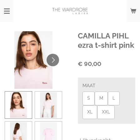
Ga
direct
naar
de
hoofdinhoud
CAMILLA PIHL
ezra t-shirt pink
€ 90,00
MAAT
S
M
L
XL
XXL