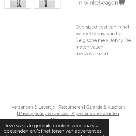
In winkelwagen
Oversized vest van in het
wit met blauw van het
Belgische merk Johny. De
maten vallen
ruim/oversized.
Verzenden & Levertijd |
Retourneren |
Garantie & Klachten
|
Privacy policy & Cookies |
Algemene voorwaarden
|
Betaalmethoden
Deze website gebruikt cookies voor analyse-
doeleinden en/of het tonen van advertenties.