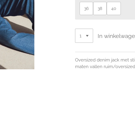
36
38
40
In winkelwag
Oversized denim jack met sti
maten vallen ruim/oversized