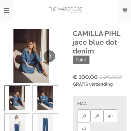
Ga
direct
naar
de
hoofdinhoud
CAMILLA PIHL
jace blue dot
denim
Sale!
€ 100,00
€ 200,00
GRATIS verzending
MAAT
36
38
40
42