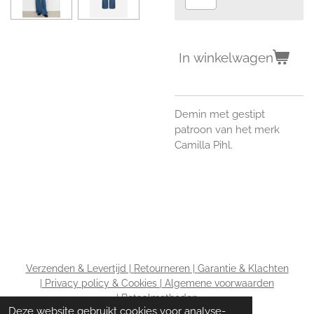
In winkelwagen
Demin met gestipt
patroon van het merk
Camilla Pihl.
Verzenden & Levertijd |
Retourneren |
Garantie & Klachten
|
Privacy policy & Cookies |
Algemene voorwaarden
|
Betaalmethoden
Deze website gebruikt cookies voor analyse-