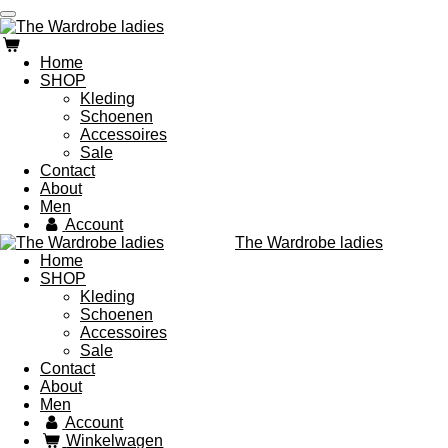
Ga
direct
naar
Home
de
SHOP
hoofdinhoud
Kleding
Schoenen
Accessoires
Sale
Contact
About
Men
Account
The Wardrobe ladies
Home
SHOP
Kleding
Schoenen
Accessoires
Sale
Contact
About
Men
Account
Winkelwagen