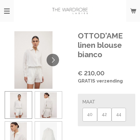
Ga
direct
naar
de
hoofdinhoud
OTTOD'AME
linen blouse
bianco
€ 210,00
GRATIS verzending
MAAT
40
42
44