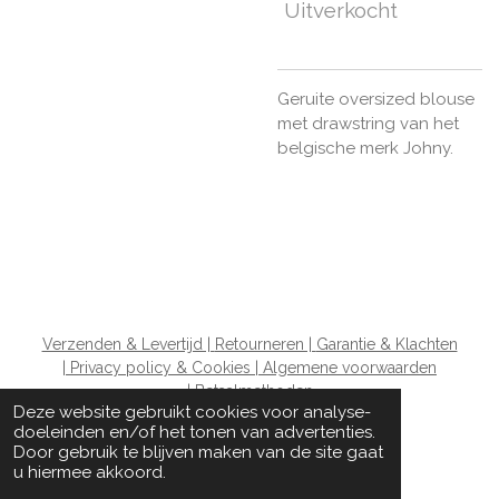
Uitverkocht
Geruite oversized blouse
met drawstring van het
belgische merk Johny.
Verzenden & Levertijd |
Retourneren |
Garantie & Klachten
|
Privacy policy & Cookies |
Algemene voorwaarden
|
Betaalmethoden
Deze website gebruikt cookies voor analyse-
doeleinden en/of het tonen van advertenties.
Door gebruik te blijven maken van de site gaat
u hiermee akkoord.
© 2020 - 2026 The Wardrobe ladies