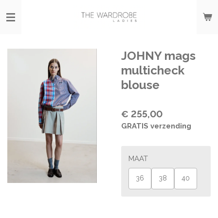
Ga
direct
naar
de
hoofdinhoud
JOHNY mags
multicheck
blouse
€ 255,00
GRATIS verzending
MAAT
36
38
40