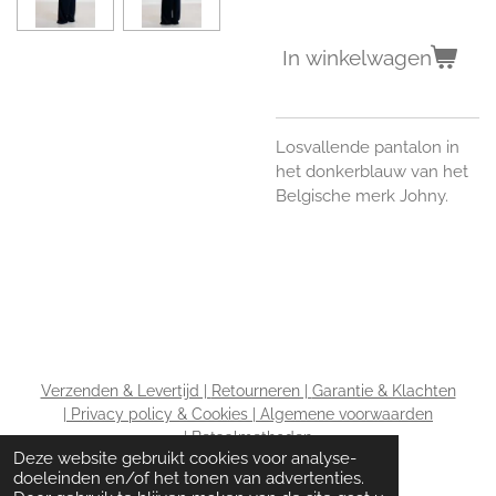
In winkelwagen
Losvallende pantalon in
het donkerblauw van het
Belgische merk Johny.
Verzenden & Levertijd |
Retourneren |
Garantie & Klachten
|
Privacy policy & Cookies |
Algemene voorwaarden
|
Betaalmethoden
Deze website gebruikt cookies voor analyse-
doeleinden en/of het tonen van advertenties.