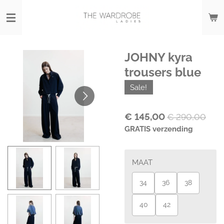
Ga
direct
naar
de
hoofdinhoud
JOHNY kyra
trousers blue
Sale!
€ 145,00
€ 290,00
GRATIS verzending
MAAT
34
36
38
40
42