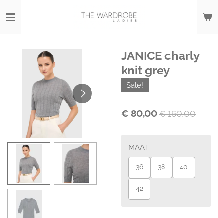
Ga
direct
naar
de
hoofdinhoud
JANICE charly
knit grey
Sale!
€ 80,00
€ 160,00
MAAT
36
38
40
42