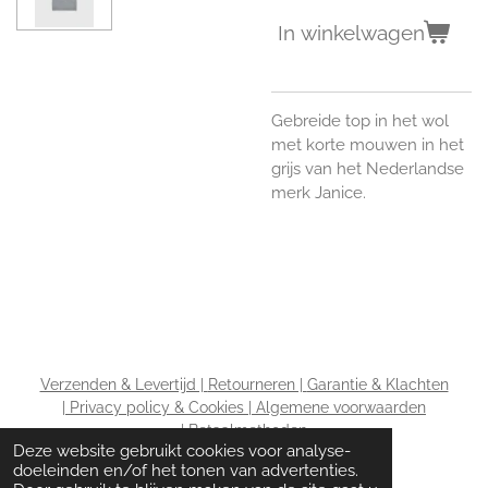
In winkelwagen
Gebreide top in het wol
met korte mouwen in het
grijs van het Nederlandse
merk Janice.
Verzenden & Levertijd |
Retourneren |
Garantie & Klachten
|
Privacy policy & Cookies |
Algemene voorwaarden
|
Betaalmethoden
Deze website gebruikt cookies voor analyse-
doeleinden en/of het tonen van advertenties.