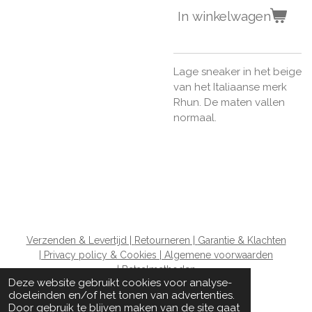
In winkelwagen
Lage sneaker in het beige
van het Italiaanse merk
Rhun. De maten vallen
normaal.
Verzenden & Levertijd |
Retourneren |
Garantie & Klachten
|
Privacy policy & Cookies |
Algemene voorwaarden
|
Betaalmethoden
Deze website gebruikt cookies voor analyse-
doeleinden en/of het tonen van advertenties.
Door gebruik te blijven maken van de site gaat