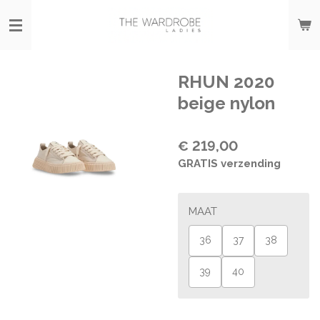
Ga
direct
naar
de
hoofdinhoud
RHUN 2020
beige nylon
€ 219,00
GRATIS verzending
MAAT
36
37
38
39
40