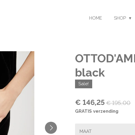
HOME
SHOP
OTTOD'AME
black
Sale!
€ 146,25
€ 195,00
GRATIS verzending
MAAT