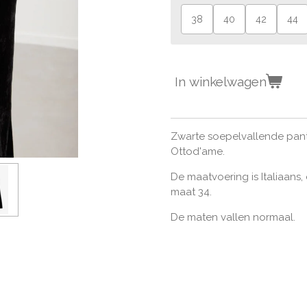
38
40
42
44
In winkelwagen
Zwarte soepelvallende panta
Ottod'ame.
De maatvoering is Italiaans
maat 34.
De maten vallen normaal.