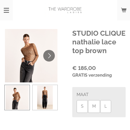
Ga
direct
naar
de
hoofdinhoud
STUDIO CLIQUE
nathalie lace
top brown
€ 185,00
GRATIS verzending
MAAT
S
M
L