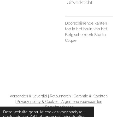
Uitverkocht
Doorschijnende kanten
top in het bruin van het
Belgische merk Studio
Clique.
Verzenden & Levertijd |
Retourneren |
Garantie & Klachten
|
Privacy policy & Cookies |
Algemene voorwaarden
|
Betaalmethoden
Deze website gebruikt cookies voor analyse-
doeleinden en/of het tonen van advertenties.