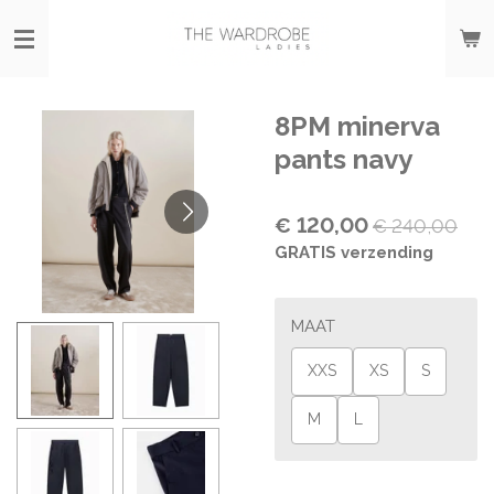
Ga
direct
naar
de
hoofdinhoud
8PM minerva
pants navy
€ 120,00
€ 240,00
GRATIS verzending
MAAT
XXS
XS
S
M
L