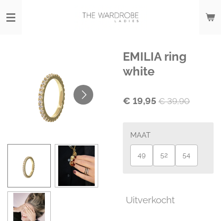
Ga
direct
naar
de
hoofdinhoud
EMILIA ring
white
€ 19,95
€ 39,90
MAAT
49
52
54
Uitverkocht