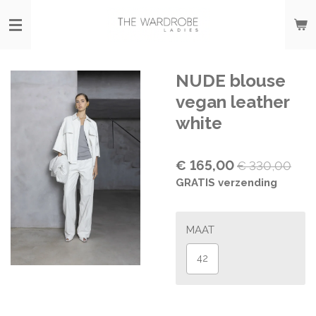
Ga
direct
naar
de
hoofdinhoud
NUDE blouse
vegan leather
white
€ 165,00
€ 330,00
GRATIS verzending
MAAT
42