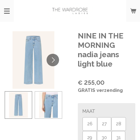
Ga
direct
naar
de
hoofdinhoud
NINE IN THE
MORNING
nadia jeans
light blue
€ 255,00
GRATIS verzending
MAAT
26
27
28
29
30
31