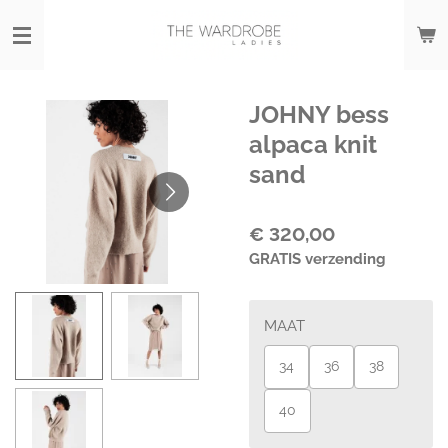
Ga
direct
naar
de
hoofdinhoud
JOHNY bess
alpaca knit
sand
€ 320,00
GRATIS verzending
MAAT
34
36
38
40