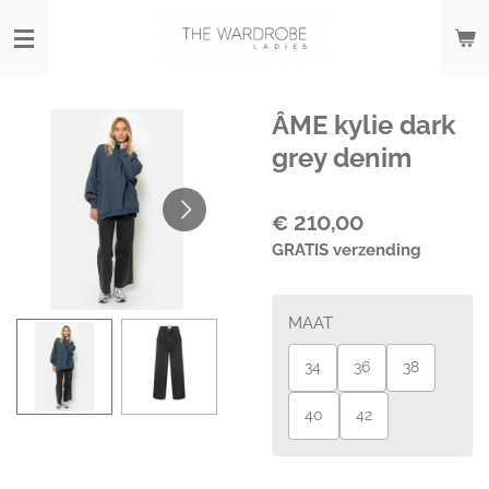
Ga
direct
naar
de
hoofdinhoud
ÂME kylie dark
grey denim
€ 210,00
GRATIS verzending
MAAT
34
36
38
40
42