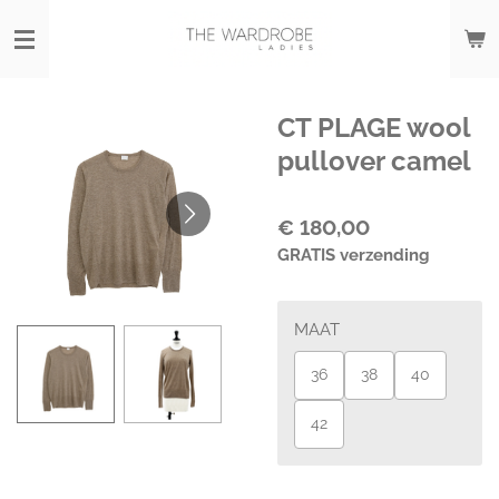
Ga
direct
naar
de
hoofdinhoud
CT PLAGE wool
pullover camel
€ 180,00
GRATIS verzending
MAAT
36
38
40
42