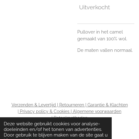
Uitverkocht
Pullover in het camel
gemaakt van 100% wol.
De maten vallen normaal.
Verzenden & Levertijd |
Retourneren |
Garantie & Klachten
|
Privacy policy & Cookies |
Algemene voorwaarden
|
Betaalmethoden
Deze website gebruikt cookies voor analyse-
doeleinden en/of het tonen van advertenties.
Door gebruik te blijven maken van de site gaat u