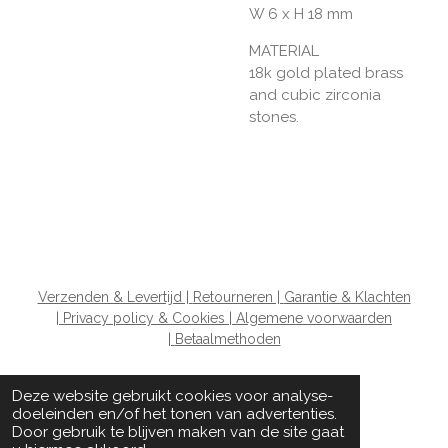
W 6 x H 18 mm
MATERIAL
18k gold plated brass
and cubic zirconia
stones.
Verzenden & Levertijd |
Retourneren |
Garantie & Klachten
|
Privacy policy & Cookies |
Algemene voorwaarden
|
Betaalmethoden
Deze website gebruikt cookies voor analyse-
doeleinden en/of het tonen van advertenties.
© 2020 - 2026 The Wardrobe ladies
Door gebruik te blijven maken van de site gaat
Powered by
JouwWeb