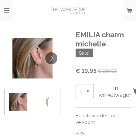
Ga
direct
naar
de
hoofdinhoud
EMILIA charm
michelle
Sale!
€ 19,95
€ 39,90
In
winkelwagen
Bedels worden los
verkocht
SIZE