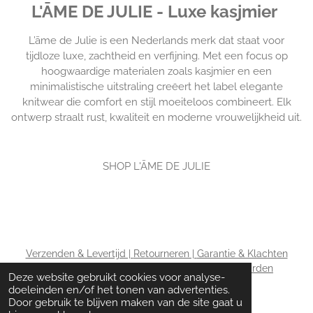
L'ĀME DE JULIE - Luxe kasjmier
L’āme de Julie is een Nederlands merk dat staat voor
tijdloze luxe, zachtheid en verfijning. Met een focus op
hoogwaardige materialen zoals kasjmier en een
minimalistische uitstraling creëert het label elegante
knitwear die comfort en stijl moeiteloos combineert. Elk
ontwerp straalt rust, kwaliteit en moderne vrouwelijkheid uit.
SHOP L'ĀME DE JULIE
Verzenden & Levertijd |
Retourneren |
Garantie & Klachten
|
Privacy policy & Cookies |
Algemene voorwaarden
Deze website gebruikt cookies voor analyse-
|
Betaalmethoden
doeleinden en/of het tonen van advertenties.
Door gebruik te blijven maken van de site gaat u