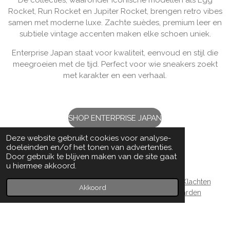
De collecties, waaronder iconische modellen als Egg
Rocket, Run Rocket en Jupiter Rocket, brengen retro vibes
samen met moderne luxe. Zachte suèdes, premium leer en
subtiele vintage accenten maken elke schoen uniek.
Enterprise Japan staat voor kwaliteit, eenvoud en stijl die
meegroeien met de tijd. Perfect voor wie sneakers zoekt
met karakter en een verhaal.
SHOP ENTERPRISE JAPAN
Deze website gebruikt cookies voor analyse-
doeleinden en/of het tonen van advertenties.
Door gebruik te blijven maken van de site gaat
u hiermee akkoord.
Verzenden & Levertijd |
Retourneren |
Garantie & Klachten
Akkoord
|
Privacy policy & Cookies |
Algemene voorwaarden
|
Betaalmethoden