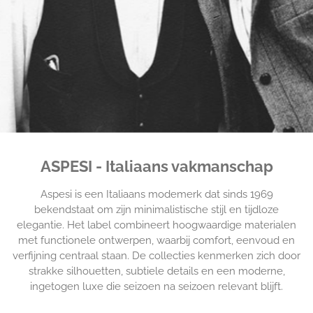
ASPESI - Italiaans vakmanschap
Aspesi is een Italiaans modemerk dat sinds 1969
bekendstaat om zijn minimalistische stijl en tijdloze
elegantie. Het label combineert hoogwaardige materialen
met functionele ontwerpen, waarbij comfort, eenvoud en
verfijning centraal staan. De collecties kenmerken zich door
strakke silhouetten, subtiele details en een moderne,
ingetogen luxe die seizoen na seizoen relevant blijft.