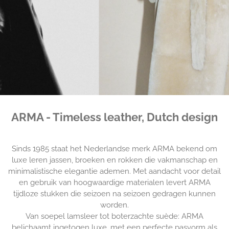
ARMA - Timeless leather, Dutch design
Sinds 1985 staat het Nederlandse merk ARMA bekend om
luxe leren jassen, broeken en rokken die vakmanschap en
minimalistische elegantie ademen. Met aandacht voor detail
en gebruik van hoogwaardige materialen levert ARMA
tijdloze stukken die seizoen na seizoen gedragen kunnen
worden.
Van soepel lamsleer tot boterzachte suède: ARMA
belichaamt ingetogen luxe, met een perfecte pasvorm als